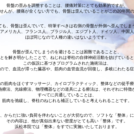
骨盤の歪みを調整することは、腰痛対策にとても効果的ですが、
せんが、腰痛が全くない方でも、骨盤は歪んでいることがこの20年間
ても、骨盤は歪んでいて、特筆すべきは右側の骨盤が外側へ歪んでしま
アメリカ人、フランス人、ブラジル人、エジプト人、ドイツ人、中国人
ほぼ同じなので人種の違いはないようです。
骨盤が歪んでしまうのを避けることは困難であることと、
とを解き明かしたことで、ねじれは脊柱の自律神経活動を妨げていると
この仮説に基づきプログラムされた施術法は、
ので、血流が滞った臓器や、筋肉の血管血流が回復し、多岐にわたる症
の筋肉をほぐすマッサージ、カイロプラクティック、整体などの徒手療
熱療法、光線療法、物理機器などの道具による療法は、それぞれに特徴
すべてに共通していることは、
筋肉を弛緩し、脊柱のねじれも補正していると考えられることです。
、からだに強い負荷を伴わないことが大切なので、ソフトな「整体」に
その内容は、他が真似出来ない密度がとても高い「整体」です。
浜松本院では「整体」をすでに実施いたしております。