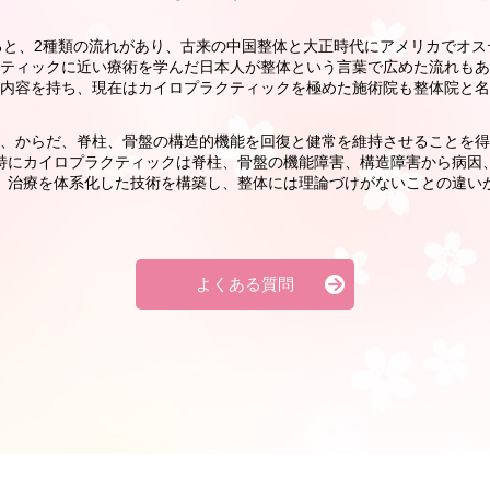
と、2種類の流れがあり、古来の中国整体と大正時代にアメリカでオス
ティックに近い療術を学んだ日本人が整体という言葉で広めた流れもあ
内容を持ち、現在はカイロプラクティックを極めた施術院も整体院と名
、からだ、脊柱、骨盤の構造的機能を回復と健常を維持させることを得
特にカイロプラクティックは脊柱、骨盤の機能障害、構造障害から病因
、治療を体系化した技術を構築し、整体には理論づけがないことの違い
よくある質問