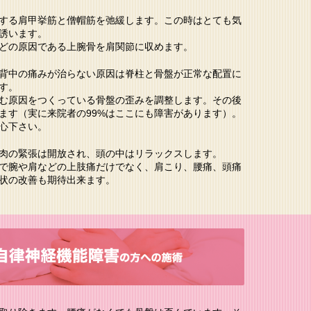
する肩甲挙筋と僧帽筋を弛緩します。この時はとても気
誘います。
どの原因である上腕骨を肩関節に収めます。
背中の痛みが治らない原因は脊柱と骨盤が正常な配置に
す。
む原因をつくっている骨盤の歪みを調整します。その後
ます（実に来院者の99%はここにも障害があります）。
心下さい。
肉の緊張は開放され、頭の中はリラックスします。
で腕や肩などの上肢痛だけでなく、肩こり、腰痛、頭痛
状の改善も期待出来ます。