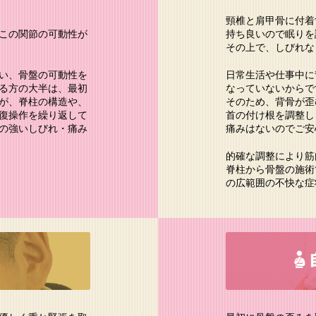
頸椎と肩甲骨に付着
この関節の可動性が
持ち良いので眠りを
その上で、しびれな
い、骨盤の可動性を
日常生活や仕事中に
る方の大半は、最初
なっていないからで
が、脊柱の構造や、
そのため、背骨が歪
復操作を繰り返して
首の付け根を調整し
の強いしびれ・痛み
痛みはないのでご安
的確な調整により筋
脊柱から骨盤の施術
の広範囲の不快な症