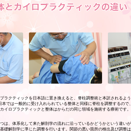
プラクティックを日本語に置き換えると、脊柱調整術と本訳されるよう
日本では一般的に受け入れられている整体と同様に脊柱を調整するので
カイロプラクティックと整体はからだの同じ領域を施術する療術です。
つは、体系化して来た解剖学の流れに沿っているかどうかという違いが
基礎解剖学に準じた調整を行います。関節の悪い箇所の検出及び調整は