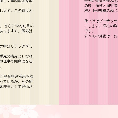
優しく重ね緊張を取
最初に骨盤の歪みを
の後、頸椎と肩甲骨
します。この時はと
椎と上部頸椎のねじ
仕上げはピーナッツ
。 さらに歪んだ首の
にします。脊柱の脳
があります）。痛みは
です。
すべての施術は、お
の中はリラックスし
手先の痛みとしびれ
や仕事で頭痛になる
。
いた筋骨格系疾患を治
っているか、その研
床理論として評価さ