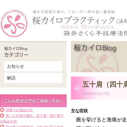
お知らせ
解説
五十肩（四十
2026年02月27日
頭痛でお悩みの方
主な症状
肩こりや首の痛み、五十肩・四十肩で
腕を挙げると激痛が走
お悩みの方