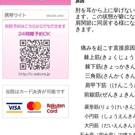
原因
肘を耳から上に挙げない
ます。この状態が癖にな
肩関節に同居する様にな
きます。
痛みを起こす直接原因
棘上筋
(
きょくじょう
棘下筋
(
きょっかき
三角筋
(
さんかくき
肩甲下筋（けんこう
前鋸筋
(
ぜんきょきん
菱形筋
(
りょうけいきん
小円筋（しょうえんき
大円筋（だいえんきん