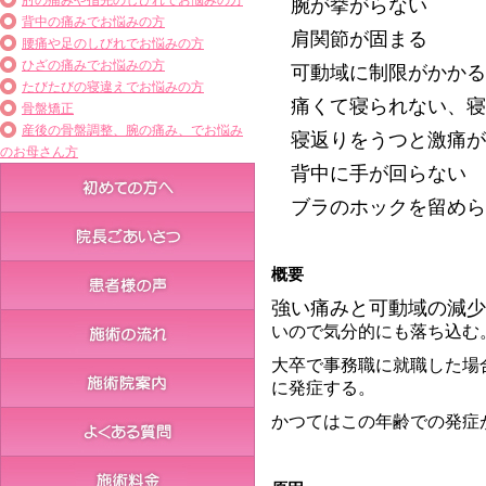
肘の痛みや指先のしびれでお悩みの方
腕が挙がらない
背中の痛みでお悩みの方
肩関節が固まる
腰痛や足のしびれでお悩みの方
ひざの痛みでお悩みの方
可動域に制限がかかる
たびたびの寝違えでお悩みの方
痛くて寝られない、寝
骨盤矯正
産後の骨盤調整、腕の痛み、でお悩み
寝返りをうつと激痛が
のお母さん方
背中に手が回らない
ブラのホックを留めら
概要
強い痛みと可動域の減少
いので気分的にも落ち込む
大卒で事務職に就職した場
に発症する。
かつてはこの年齢での発症