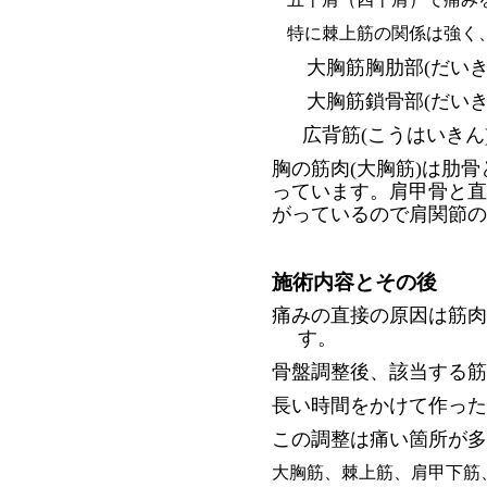
五十肩（四十肩）で痛み
特に棘上筋の関係は強く
大胸筋胸肋部
(
だい
大胸筋鎖骨部
(
だい
広背筋
(
こうはいきん
胸の筋肉(大胸筋)は肋
っています。肩甲骨と直
がっているので肩関節の
施術内容とその後
痛みの直接の原因は筋肉
す。
骨盤調整後、該当する筋
長い時間をかけて作った
この調整は痛い箇所が多
大胸筋、棘上筋、肩甲下筋