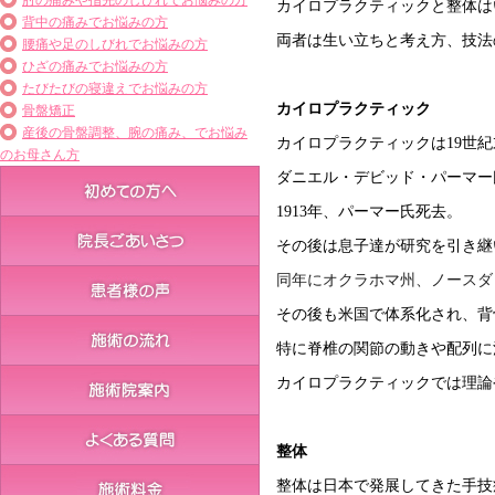
肘の痛みや指先のしびれでお悩みの方
カイロプラクティックと整体は
背中の痛みでお悩みの方
両者は生い立ちと考え方、技法
腰痛や足のしびれでお悩みの方
ひざの痛みでお悩みの方
たびたびの寝違えでお悩みの方
カイロプラクティック
骨盤矯正
産後の骨盤調整、腕の痛み、でお悩み
カイロプラクティックは19世紀
のお母さん方
ダニエル・デビッド・パーマー
1913年、パーマー氏死去。
その後は息子達が研究を引き継
同年にオクラホマ州、ノースダ
その後も米国で体系化され、
背
特に脊椎の関節の動きや配列に
カイロプラクティックでは理論
整体
整体は日本で発展してきた手技