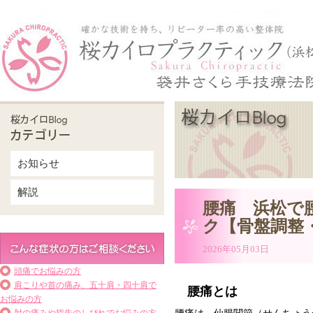
お知らせ
解説
腰痛 浜松で
ク【骨盤調整
2026年05月03日
頭痛でお悩みの方
肩こりや首の痛み、五十肩・四十肩で
腰痛とは
お悩みの方