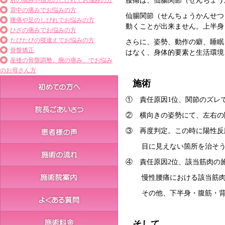
肘の痛みや指先のしびれでお悩みの方
腰痛は、仙腸関節（せんちょう
背中の痛みでお悩みの方
仙腸関節（せんちょうかんせつ
腰痛や足のしびれでお悩みの方
動くことが出来ません。上半身
ひざの痛みでお悩みの方
たびたびの寝違えでお悩みの方
さらに、姿勢、動作の癖、睡眠
骨盤矯正
はなく、身体的要素と生活環境
産後の骨盤調整、腕の痛み、でお悩み
のお母さん方
施術
① 責任原因1位、関
節のズレ
② 横向きの姿勢にて、左右の
③ 再度判定。この時に陽性反
目に見えない箇所を治そうと
④ 責任原因2位、該当筋肉の
慢性腰痛における該当筋肉の
その他、下半身・腹筋・背筋
そして